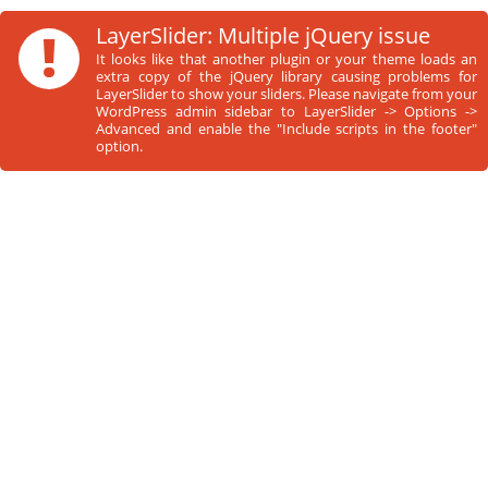
!
LayerSlider: Multiple jQuery issue
It looks like that another plugin or your theme loads an
extra copy of the jQuery library causing problems for
LayerSlider to show your sliders. Please navigate from your
WordPress admin sidebar to LayerSlider -> Options ->
Advanced and enable the "Include scripts in the footer"
option.